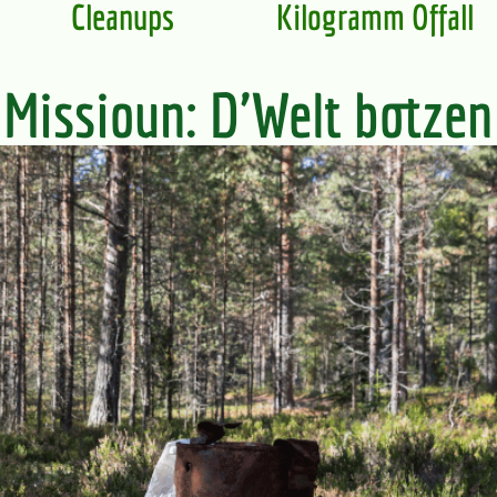
Cleanups
Kilogramm Offall
Missioun: D'Welt botzen