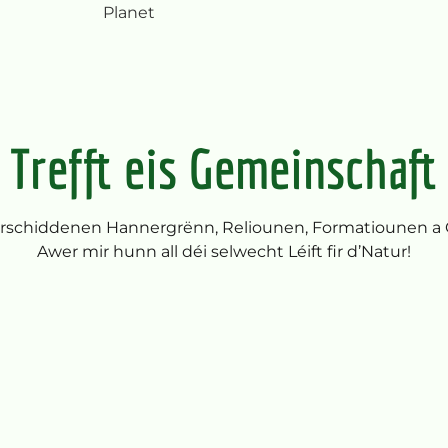
Trefft eis Gemeinschaft
rschiddenen Hannergrënn, Reliounen, Formatiounen a 
Awer mir hunn all déi selwecht Léift fir d’Natur!