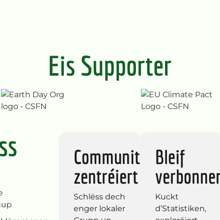
Eis Supporter
ss
Community-
Bleif
zentréiert
verbonne
Schlëss dech
Kuckt
enger lokaler
d’Statistiken,