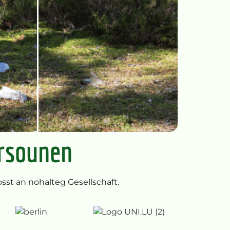
ersounen
st an nohalteg Gesellschaft.