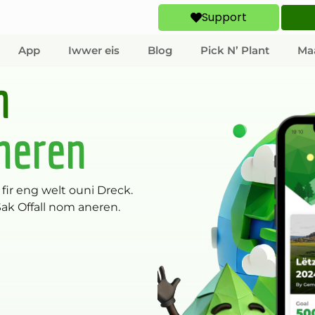
Support
App
Iwwer eis
Blog
Pick N’ Plant
Ma
n
neren
 fir eng welt ouni Dreck.
ak Offall nom aneren.