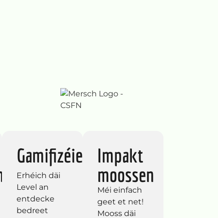
Gamifizéiert
Impakt
n
moossen
Erhéich däi
Level an
Méi einfach
entdecke
geet et net!
bedreet
Mooss däi