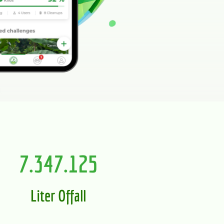
7.458.051
Liter Offall