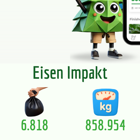
Eisen Impakt
6.818
858.954