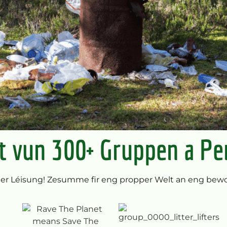
t vun 300+ Gruppen a P
er Léisung! Zesumme fir eng propper Welt an eng bewos