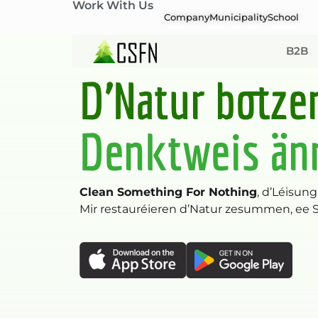
Work With Us
Company
Municipality
School
B2B
D’Natur botze
Denktweis än
Clean Something For Nothing
, d’Léisung
Mir restauréieren d’Natur zesummen, ee S