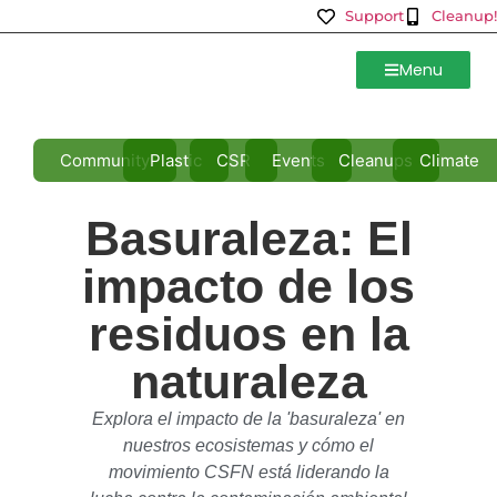
Support
Cleanup!
Menu
Community
Plastic
CSR
Events
Cleanups
Climate
Basuraleza: El
impacto de los
residuos en la
naturaleza
Explora el impacto de la 'basuraleza' en
nuestros ecosistemas y cómo el
movimiento CSFN está liderando la