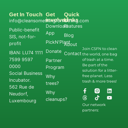
Get In Touch
Get
Quick
involved
Links
info@cleansomethingfornothing.com
Download
Features
Public-benefit
App
Blog
SIS, not-for-
PickN'Plant
profit
About
Join CSFN to clean
Donate
IBAN: LU74 1111
Contact
the world, one bag
7599 9597
of trash at a time.
Partner
Be part of the
0000
Program
solution for a litter-
Social Business
Why
free planet. Less
Incubator.
trash & more trees!
trees?
562 Rue de
Why
Neudorf,
cleanups?
Luxembourg
Our network
partners: