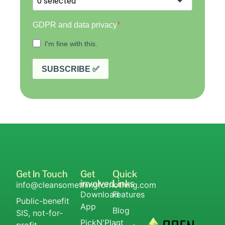
Get In Touch
Get
Quick
involved
Links
info@cleansomethingfornothing.com
Download
Features
Public-benefit
App
Blog
SIS, not-for-
PickN'Plant
profit