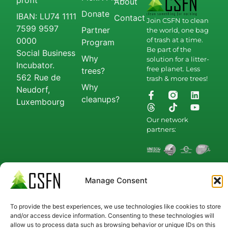
About
Donate
IBAN: LU74 1111
Contact
Join CSFN to clean
7599 9597
Partner
the world, one bag
0000
of trash at a time.
Program
Be part of the
Social Business
Why
solution for a litter-
Incubator.
free planet. Less
trees?
562 Rue de
trash & more trees!
Why
Neudorf,
cleanups?
Luxembourg
Our network
partners:
Manage Consent
© 2026 All Rights
Imprint
Disclaimer
Reserved.
Privacy & Cookie Policy
To provide the best experiences, we use technologies like cookies to store
and/or access device information. Consenting to these technologies will
allow us to process data such as browsing behavior or unique IDs on this