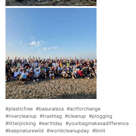
#plasticfree #basuraleza #actforchange
#rivercleanup #trashtag #cleanup #plogging
#litterpicking #earthday #yourbagmakesadifference
#keepnaturewild #worldcleanupday #binit