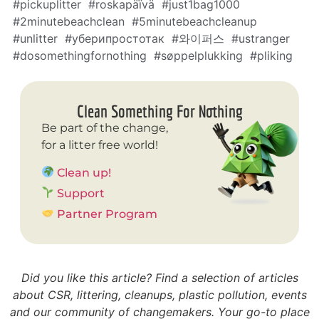
#pickuplitter #roskapäïvä #just1bag1000
#2minutebeachclean #5minutebeachcleanup
#unlitter #уберипростотак #와이퍼스 #ustranger
#dosomethingfornothing #søppelplukking #pliking
Clean Something For Nothing
Be part of the change,
for a litter free world!
Clean up!
Support
Partner Program
Did you like this article? Find a selection of articles
about CSR, littering, cleanups, plastic pollution, events
and our community of changemakers. Your go-to place