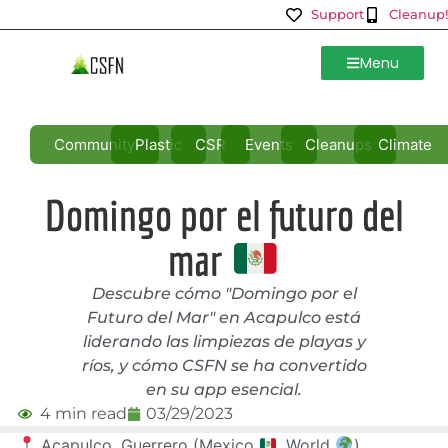
Support
Cleanup!
Menu
Community
Plastic
CSR
Events
Cleanups
Climate
Domingo por el futuro del
mar
Descubre cómo "Domingo por el
Futuro del Mar" en Acapulco está
liderando las limpiezas de playas y
ríos, y cómo CSFN se ha convertido
en su app esencial.
4 min read
03/29/2023
Acapulco, Guerrero (Mexico
, World
)